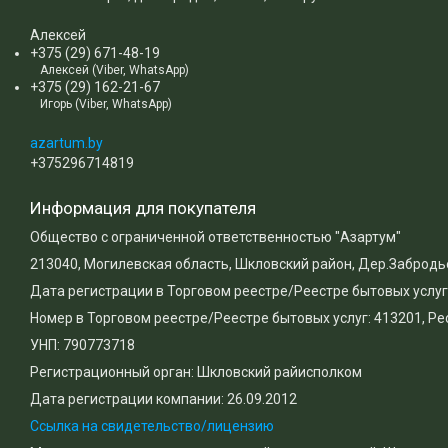
Gertrude Jekyll - Гертруда Джеки
10 руб.
Алексей
+375 (29) 671-48-19
10 руб.
Алексей (Viber, WhatsApp)
+375 (29) 162-21-67
Игорь (Viber, WhatsApp)
Отзывы о компании ООО "Азартум"
azartum.by
+375296714819
Покупатель
09.07.2020
Отлично
Информация для покупателя
Общество с ограниченной ответственностью "Азартум"
Постоянно заказываю в данном питомнике
213040, Могилевская область, Шкловский район, Дер.Забродье
саженцы все прекрасно растёт. Спасибо
Дата регистрации в Торговом реестре/Реестре бытовых услуг:
огромное за грамотную консультация, а так же
прекрасные растения, которые радуют душу и
Номер в Торговом реестре/Реестре бытовых услуг: 413201, Р
глаз!
УНП: 790773718
Регистрационный орган: Шкловский райисполком
Дата регистрации компании: 26.09.2012
Хорошее обслуживание
Ссылка на свидетельство/лицензию